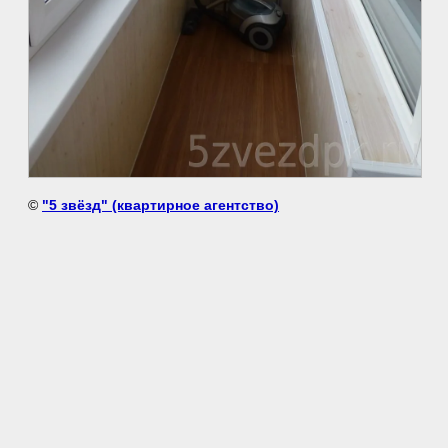
©
"5 звёзд" (квартирное агентство)